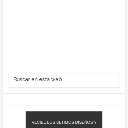
Barra
Buscar
lateral
en
principal
esta
web
RECIBE LOS ULTIMOS DISEÑOS Y