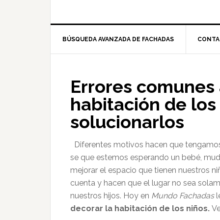
BÚSQUEDA AVANZADA DE FACHADAS
CONTA
Errores comunes a
habitación de los
solucionarlos
Diferentes motivos hacen que tengamos q
se que estemos esperando un bebé, mu
mejorar el espacio que tienen nuestros 
cuenta y hacen que el lugar no sea sola
nuestros hijos. Hoy en
Mundo Fachadas
decorar la habitación de los niños.
Ve