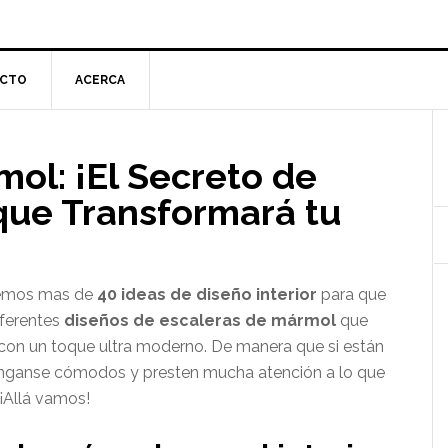
CTO
ACERCA
l
ol: ¡El Secreto de
p
 que Transformará tu
remos mas de
40 ideas de diseño interior
para que
iferentes
diseños de escaleras de mármol
que
a con un toque ultra moderno. De manera que si están
nganse cómodos y presten mucha atención a lo que
¡Allá vamos!