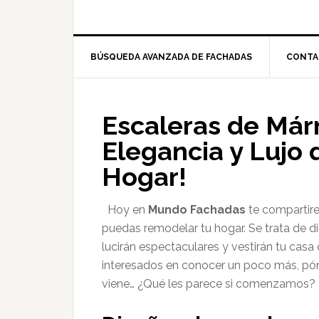
BÚSQUEDA AVANZADA DE FACHADAS
CONTA
Escaleras de Márm
Elegancia y Lujo
Hogar!
Hoy en
Mundo Fachadas
te comparti
puedas remodelar tu hogar. Se trata de d
lucirán espectaculares y vestirán tu cas
interesados en conocer un poco más, pó
viene… ¿Qué les parece si comenzamos? 