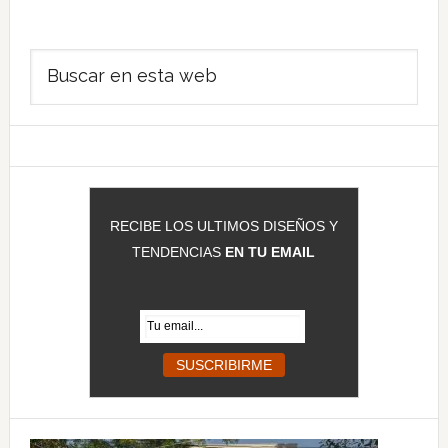
Barra
Buscar
lateral
en
principal
esta
web
RECIBE LOS ULTIMOS DISEÑOS Y
TENDENCIAS
EN TU EMAIL