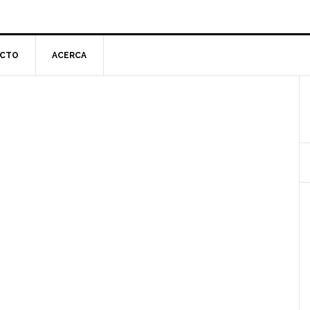
CTO
ACERCA
l
p