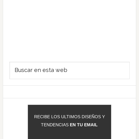
Barra
Buscar
lateral
en
principal
esta
web
RECIBE LOS ULTIMOS DISEÑOS Y
TENDENCIAS
EN TU EMAIL