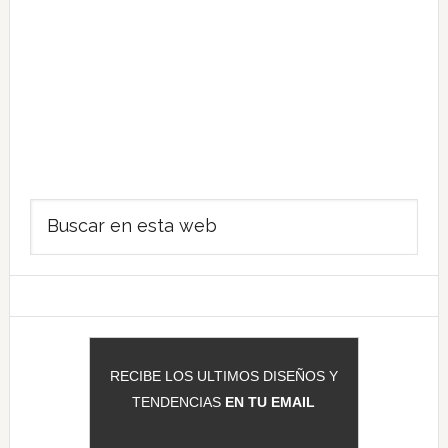
Barra
Buscar
lateral
en
principal
esta
web
RECIBE LOS ULTIMOS DISEÑOS Y
TENDENCIAS
EN TU EMAIL