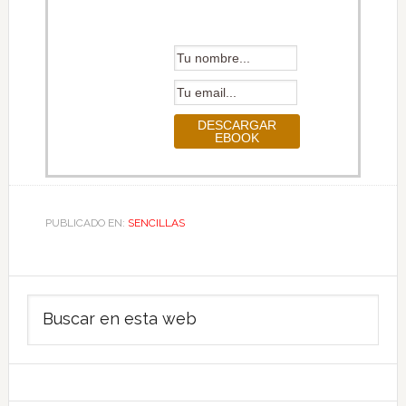
PUBLICADO EN:
SENCILLAS
Barra
Buscar
lateral
en
principal
esta
web