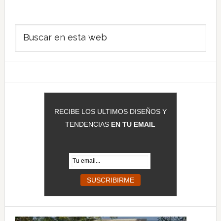
Barra
Buscar
lateral
en
principal
esta
web
RECIBE LOS ULTIMOS DISEÑOS Y
TENDENCIAS
EN TU EMAIL