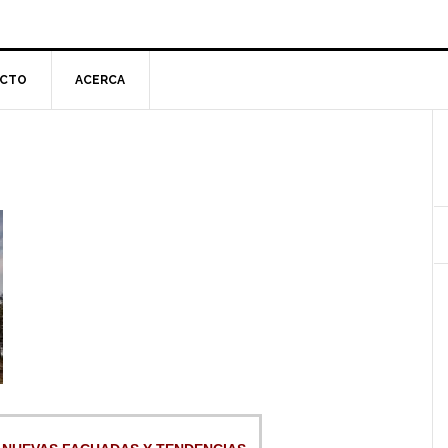
CTO
ACERCA
l
p