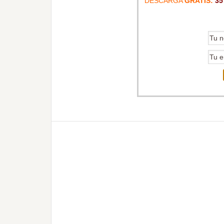
DESCARGA
GRATIS:
35