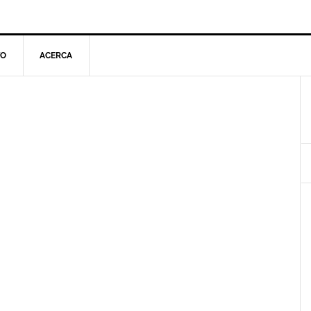
TO
ACERCA
l
p