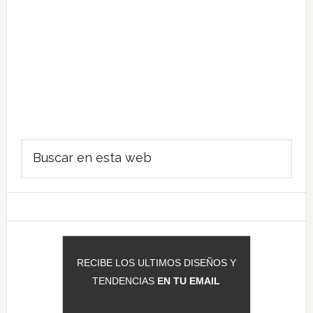
Barra
Buscar
lateral
en
principal
esta
web
RECIBE LOS ULTIMOS DISEÑOS Y
TENDENCIAS
EN TU EMAIL