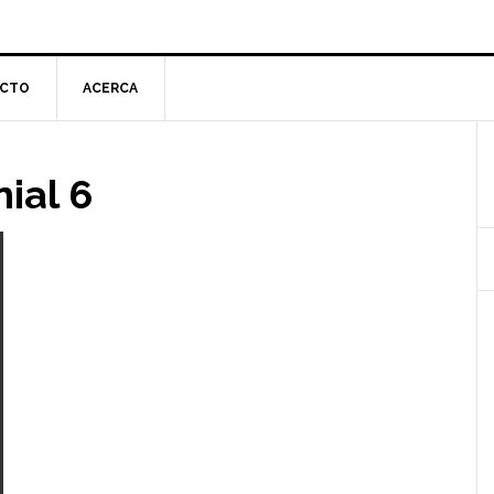
CTO
ACERCA
l
ial 6
p