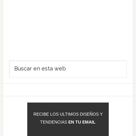
Barra
Buscar
lateral
en
principal
esta
web
RECIBE LOS ULTIMOS DISEÑOS Y
TENDENCIAS
EN TU EMAIL