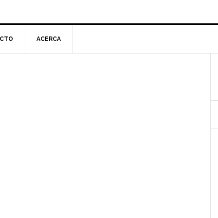
CTO
ACERCA
l
p