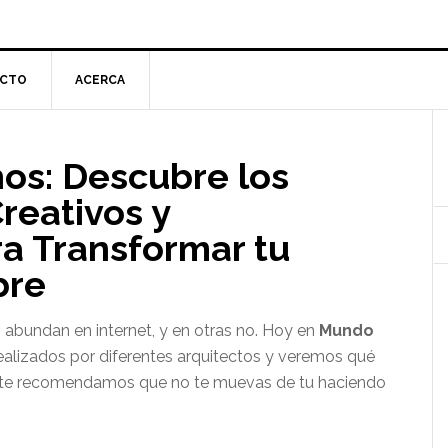
CTO
ACERCA
l
hos: Descubre los
p
reativos y
a Transformar tu
bre
abundan en internet, y en otras no. Hoy en
Mundo
ealizados por diferentes arquitectos y veremos qué
s, te recomendamos que no te muevas de tu haciendo