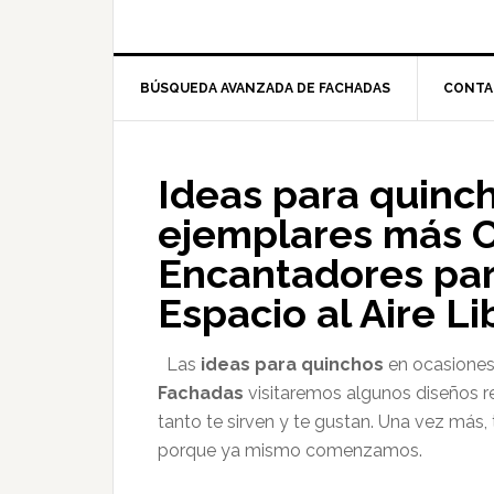
BÚSQUEDA AVANZADA DE FACHADAS
CONTA
Ideas para quinc
ejemplares más C
Encantadores par
Espacio al Aire Li
Las
ideas para quinchos
en ocasiones 
Fachadas
visitaremos algunos diseños r
tanto te sirven y te gustan. Una vez má
porque ya mismo comenzamos.