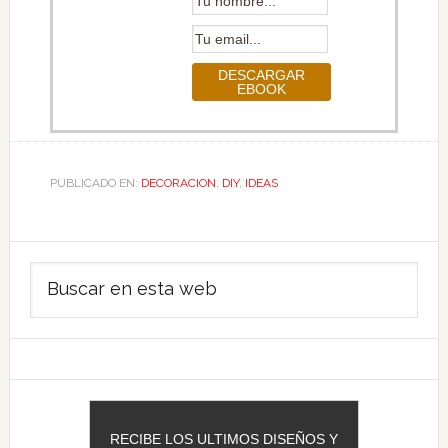
PUBLICADO EN:
DECORACION
,
DIY
,
IDEAS
Barra
Buscar
lateral
en
principal
esta
web
RECIBE LOS ULTIMOS DISEÑOS Y