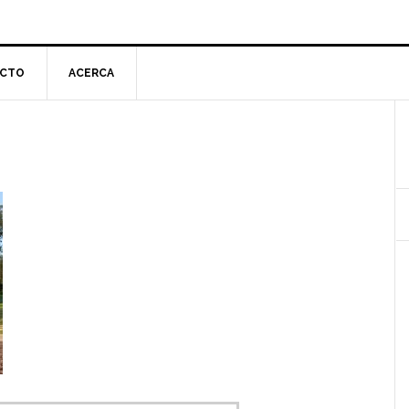
CTO
ACERCA
l
p