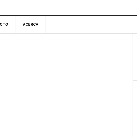
CTO
ACERCA
l
p