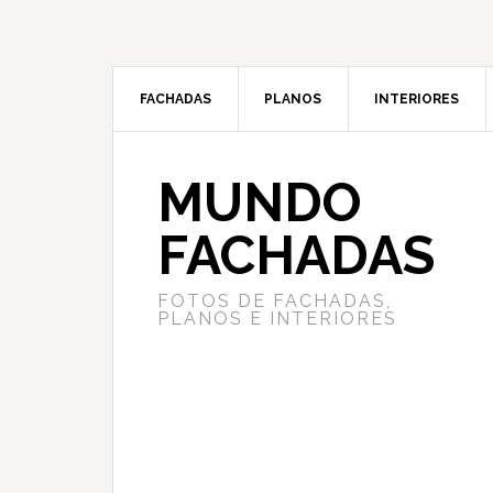
Saltar
Saltar
Saltar
a
al
a
la
contenido
la
navegación
principal
barra
FACHADAS
PLANOS
INTERIORES
principal
lateral
principal
MUNDO
FACHADAS
FOTOS DE FACHADAS,
PLANOS E INTERIORES