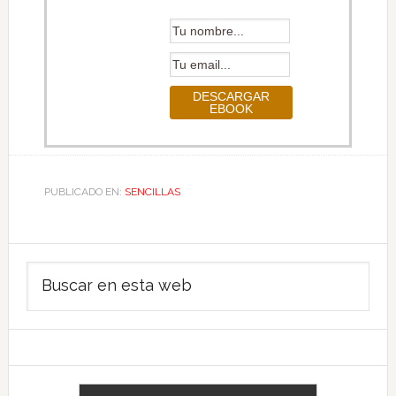
PUBLICADO EN:
SENCILLAS
Barra
Buscar
lateral
en
principal
esta
web