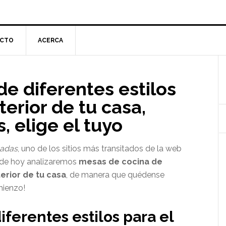
CTO
ACERCA
l
e diferentes estilos
p
terior de tu casa,
, elige el tuyo
adas
, uno de los sitios más transitados de la web
a de hoy analizaremos
mesas de cocina de
terior de tu casa
, de manera que quédense
mienzo!
ferentes estilos para el