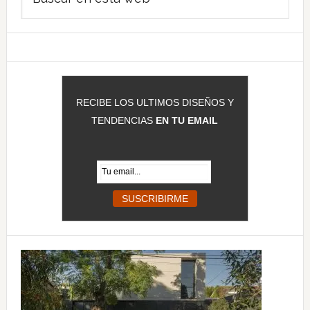
lateral
en
principal
esta
web
RECIBE LOS ULTIMOS DISEÑOS Y
TENDENCIAS
EN TU EMAIL