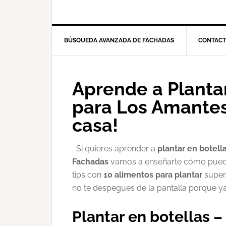
BÚSQUEDA AVANZADA DE FACHADAS
CONTAC
Aprende a Plantar
para Los Amantes
casa!
Si quieres aprender a
plantar en botell
Fachadas
vamos a enseñarte cómo puede
tips con
10 alimentos para plantar
super 
no te despegues de la pantalla porque
Plantar en botellas 