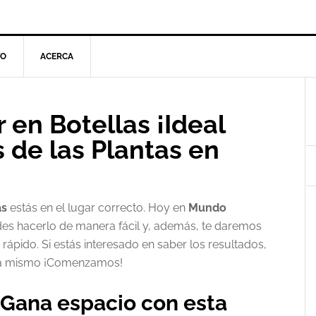
TO
ACERCA
l
 en Botellas ¡Ideal
p
 de las Plantas en
as
estás en el lugar correcto. Hoy en
Mundo
s hacerlo de manera fácil y, además, te daremos
rápido. Si estás interesado en saber los resultados,
 ya mismo ¡Comenzamos!
– Gana espacio con esta