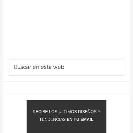
Barra
Buscar
lateral
en
principal
esta
web
RECIBE LOS ULTIMOS DISEÑOS Y
TENDENCIAS
EN TU EMAIL