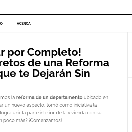
TO
ACERCA
l
r por Completo!
p
retos de una Reforma
que te Dejarán Sin
emos la
reforma de un departamento
ubicado en
ar un nuevo aspecto, tomó como iniciativa la
logra unir la parte interior de la vivienda con su
s un poco más? ¡Comenzamos!