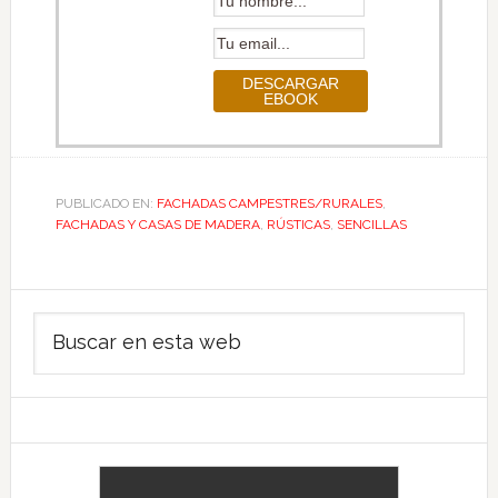
PUBLICADO EN:
FACHADAS CAMPESTRES/RURALES
,
FACHADAS Y CASAS DE MADERA
,
RÚSTICAS
,
SENCILLAS
Barra
Buscar
lateral
en
principal
esta
web