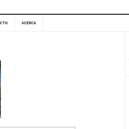
CTO
ACERCA
l
p