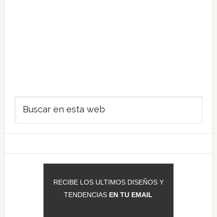
Barra
Buscar
lateral
en
principal
esta
web
RECIBE LOS ULTIMOS DISEÑOS Y
TENDENCIAS
EN TU EMAIL