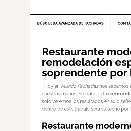
BÚSQUEDA AVANZADA DE FACHADAS
CONTA
Restaurante mode
remodelación esp
soprendente por 
Hoy en
Mundo Fachadas
nos sacamos el
nuestras manos. Se trata de la
remodela
solo veremos los resultados en su diseño 
dentro de este trabajo será su techo p
Restaurante modern