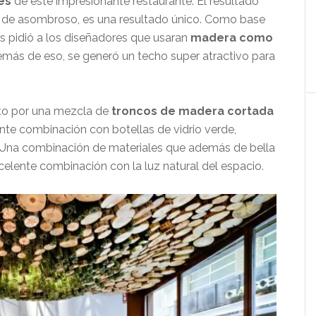
es
de este impresionante restaurante. El resultado
de asombroso, es una resultado único. Como base
les pidió a los diseñadores que usaran
madera como
además de eso, se generó un techo super atractivo para
rto por una mezcla de
troncos de madera cortada
nte combinación con botellas de vidrio verde,
 Una combinación de materiales que además de bella
xcelente combinación con la luz natural del espacio.