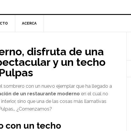
CTO
ACERCA
l
rno, disfruta de una
p
ectacular y un techo
Pulpas
 sombrero con un nuevo ejemplar que ha llegado a
ción de un restaurante moderno
en el cual no
interior, sino que una de las cosas más llamativas
or Pulpas… ¿Comenzamos?
o con un techo