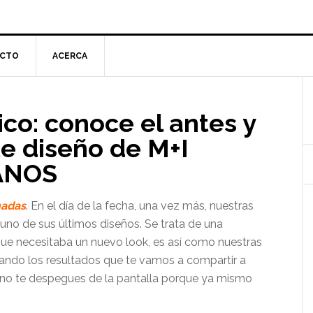
CTO
ACERCA
l
co: conoce el antes y
p
te diseño de M+I
ANOS
adas
. En el día de la fecha, una vez más, nuestras
no de sus últimos diseños. Se trata de una
ue necesitaba un nuevo look, es así como nuestras
rando los resultados que te vamos a compartir a
o, no te despegues de la pantalla porque ya mismo