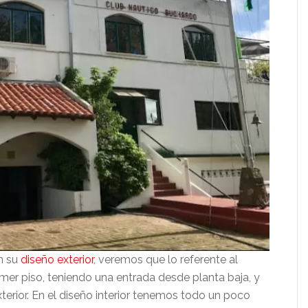
n su
diseño exterior
, veremos que lo referente al
mer piso, teniendo una entrada desde planta baja, y
erior. En el diseño interior tenemos todo un poco