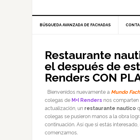
BÚSQUEDA AVANZADA DE FACHADAS
CONTA
Restaurante nauti
el después de es
Renders CON PL
Bienvenidos nuevamente a
Mundo Fach
colegas de
M+I Renders
nos comparten u
actualización, un
restaurante nautico
q
colegas se pusieron manos a la obra log
continuación. Así que si estás interesad
comenzamos.