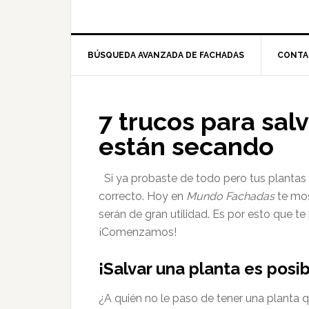
BÚSQUEDA AVANZADA DE FACHADAS
CONTA
7 trucos para salv
están secando
Si ya probaste de todo pero tus plantas 
correcto. Hoy en
Mundo Fachadas
te mo
serán de gran utilidad. Es por esto que te
¡Comenzamos!
¡Salvar una planta es posi
¿A quién no le paso de tener una plant