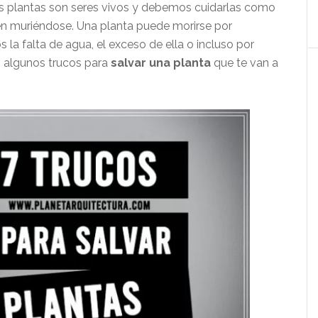
s plantas son seres vivos y debemos cuidarlas como
n muriéndose. Una planta puede morirse por
 la falta de agua, el exceso de ella o incluso por
 algunos trucos para
salvar una planta
que te van a