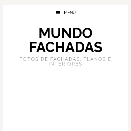
Saltar
Saltar
al
a
MENU
contenido
la
principal
barra
MUNDO
lateral
principal
FACHADAS
FOTOS DE FACHADAS, PLANOS E
INTERIORES