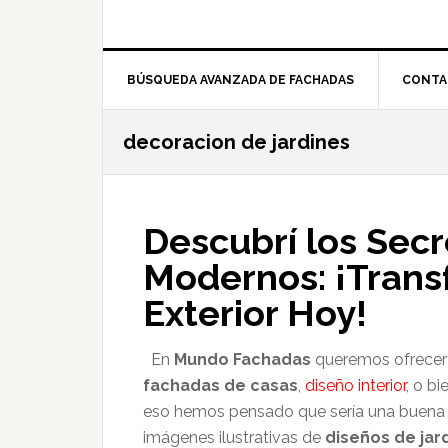
BÚSQUEDA AVANZADA DE FACHADAS
CONTA
decoracion de jardines
Descubrí los Secr
Modernos: ¡Trans
Exterior Hoy!
En
Mundo Fachadas
queremos ofrecerte
fachadas de casas
,
diseño interior
, o bi
eso hemos pensado que sería una buena i
imágenes ilustrativas de
diseños de ja