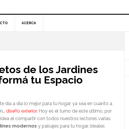
CTO
ACERCA
l
p
etos de los Jardines
formá tu Espacio
 día a día lo mejor para tu hogar, ya sea en cuanto a
en…
diseño exterior
. Hoy es el turno de este último, por
dea el compartir con todos nuestros lectores varias
rdines modernos
y paisajes para tu hogar, ideales