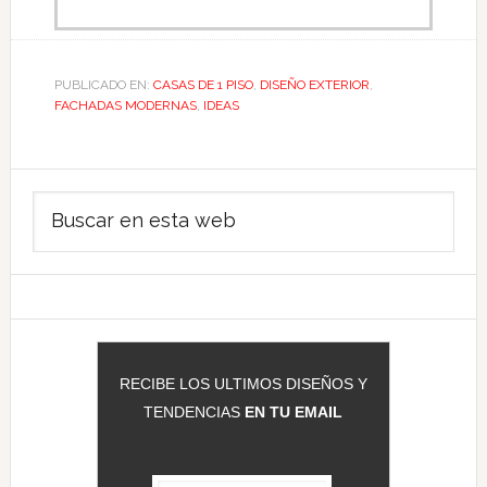
PUBLICADO EN:
CASAS DE 1 PISO
,
DISEÑO EXTERIOR
,
FACHADAS MODERNAS
,
IDEAS
Barra
Buscar
lateral
en
principal
esta
web
RECIBE LOS ULTIMOS DISEÑOS Y
TENDENCIAS
EN TU EMAIL