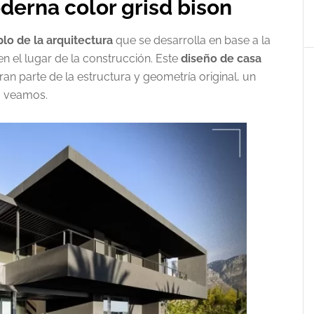
erna color grisd bison
lo de la arquitectura
que se desarrolla en base a la
n el lugar de la construcción. Este
diseño de casa
an parte de la estructura y geometría original, un
, veamos.