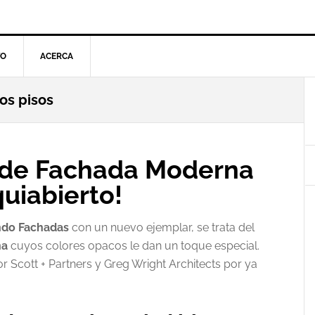
TO
ACERCA
os pisos
l
p
o de Fachada Moderna
uiabierto!
do Fachadas
con un nuevo ejemplar, se trata del
na
cuyos colores opacos le dan un toque especial.
Scott + Partners y Greg Wright Architects por ya