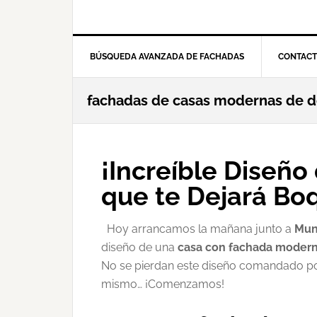
BÚSQUEDA AVANZADA DE FACHADAS
CONTAC
fachadas de casas modernas de d
¡Increíble Diseñ
que te Dejará Boq
Hoy arrancamos la mañana junto a
Mun
diseño de una
casa con fachada moder
No se pierdan este diseño comandado por 
mismo… ¡Comenzamos!