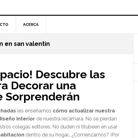
CTO
ACERCA
n en san valentin
l
p
spacio! Descubre las
ra Decorar una
e Sorprenderán
chadas
les enseñamos
cómo actualizar nuestra
iseño interior
de nuestra recámara. No se pierdan
stros colegas editores. No duden ni titubeen en usar
habitacion
dentro de su hogar… ¿Comenzamos? ¡Por