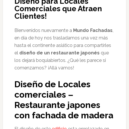
Diseño para Locales
Comerciales que Atraen
Clientes!
Bienvenidos nuevamente a
Mundo Fachadas
,
en día de hoy nos trasladamos una vez más
hasta el continente asiático para compartirles
el
diseño de un restaurante japonés
que
los dejará boquiabiertos. ¿Qué les parece si
comenzamos? ¡Allá vamos!
Diseño de Locales
comerciales –
Restaurante japones
con fachada de madera
El diseño de este
edificio
esta emplazado en