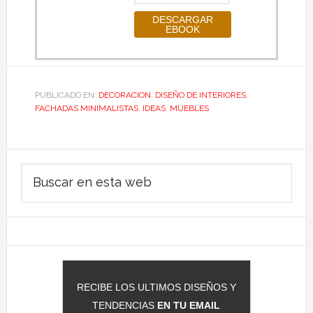
PUBLICADO EN:
DECORACION
,
DISEÑO DE INTERIORES
,
FACHADAS MINIMALISTAS
,
IDEAS
,
MUEBLES
Barra
Buscar
lateral
en
principal
esta
web
RECIBE LOS ULTIMOS DISEÑOS Y
TENDENCIAS
EN TU EMAIL