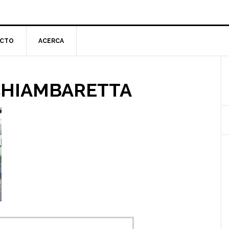
CTO
ACERCA
l
 CHIAMBARETTA
p