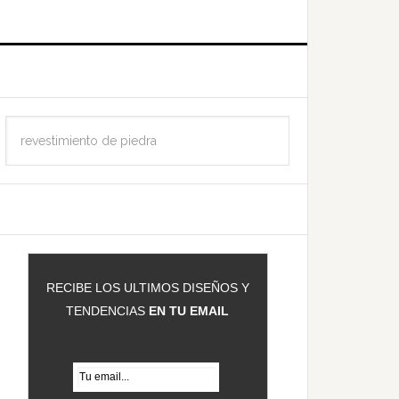
Barra
Buscar
ateral
en
rincipal
esta
web
RECIBE LOS ULTIMOS DISEÑOS Y
TENDENCIAS
EN TU EMAIL