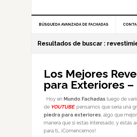
BÚSQUEDA AVANZADA DE FACHADAS
CONTA
Resultados de buscar : revestimi
Los Mejores Reve
para Exteriores – 
Hoy en
Mundo Fachadas
luego de var
de
YOUTUBE
, pensamos que sería una gr
piedra para exteriores
, algo que mejo
manera que si estas interesado, y estás a
para ti… ¡Comencemos!