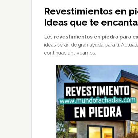
Revestimientos en pi
Ideas que te encant
Los
revestimientos en piedra para e
ideas serán de gran ayuda para ti. Actuali
continuación… veamos.