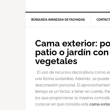
BÚSQUEDA AVANZADA DE FACHADAS
CONTAC
Cama exterior: p
patio o jardín co
vegetales
El uso de recursos decorativos como es
una forma sostenible. Además, se puede
desconexión personal. El aprovechamiento
tiempo es un factor a tener en cuenta. Pa
los que proporcionar la máxima comodid
conocer en qué consiste esta
cama exter