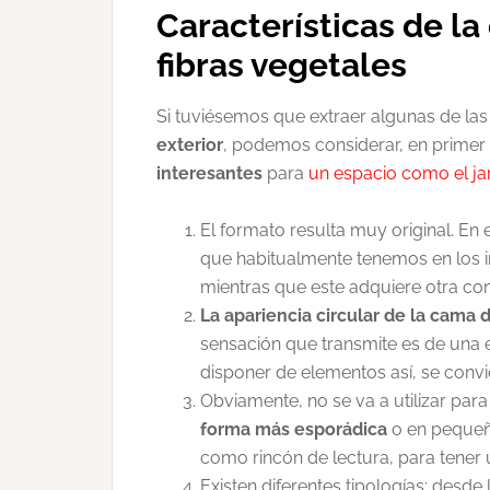
Características de l
fibras vegetales
Si tuviésemos que extraer algunas de las
exterior
, podemos considerar, en primer
interesantes
para
un espacio como el ja
El formato resulta muy original. En
que habitualmente tenemos en los in
mientras que este adquiere otra cond
La apariencia circular de la cama
sensación que transmite es de una 
disponer de elementos así, se convie
Obviamente, no se va a utilizar para
forma más esporádica
o en pequeño
como rincón de lectura, para tener u
Existen diferentes tipologías: desd