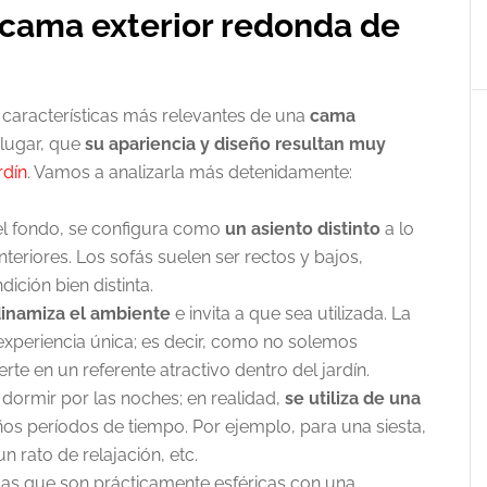
a cama exterior redonda de
 características más relevantes de una
cama
 lugar, que
su apariencia y diseño resultan muy
rdín
. Vamos a analizarla más detenidamente:
 el fondo, se configura como
un asiento distinto
a lo
teriores. Los sofás suelen ser rectos y bajos,
ición bien distinta.
 dinamiza el ambiente
e invita a que sea utilizada. La
experiencia única; es decir, como no solemos
rte en un referente atractivo dentro del jardín.
 dormir por las noches; en realidad,
se utiliza de una
s períodos de tiempo. Por ejemplo, para una siesta,
n rato de relajación, etc.
e las que son prácticamente esféricas con una