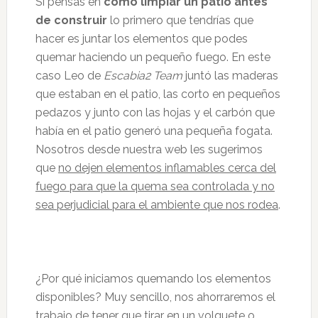
Si pensas en
cómo limpiar un patio antes
de construir
lo primero que tendrías que
hacer es juntar los elementos que podes
quemar haciendo un pequeño fuego. En este
caso Leo de
Escabia2 Team
juntó las maderas
que estaban en el patio, las corto en pequeños
pedazos y junto con las hojas y el carbón que
había en el patio generó una pequeña fogata.
Nosotros desde nuestra web les sugerimos
que
no dejen elementos inflamables cerca del
fuego para que la quema sea controlada y no
sea perjudicial para el ambiente que nos rodea
.
¿Por qué iniciamos quemando los elementos
disponibles? Muy sencillo, nos ahorraremos el
trabajo de tener que tirar en un volquete o