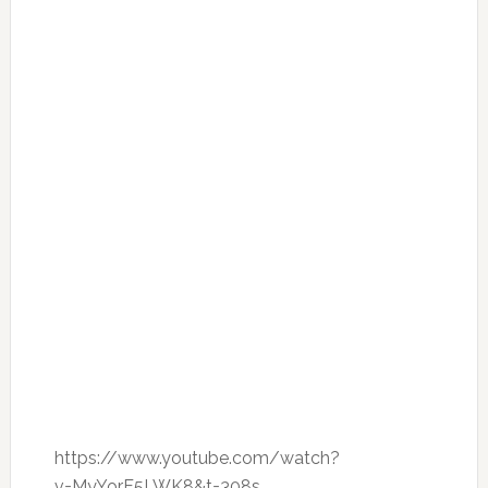
https://www.youtube.com/watch?
v=MyYorF5LWK8&t=308s