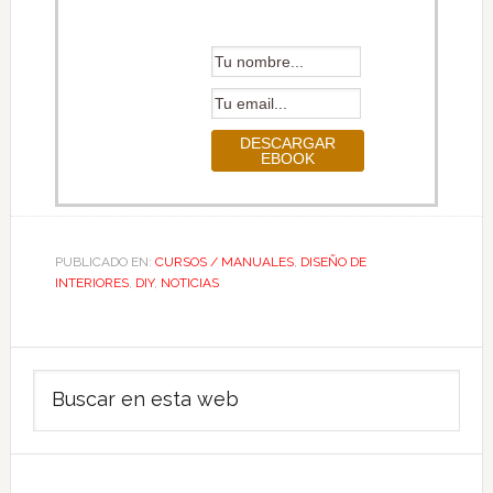
PUBLICADO EN:
CURSOS / MANUALES
,
DISEÑO DE
INTERIORES
,
DIY
,
NOTICIAS
Barra
Buscar
lateral
en
principal
esta
web