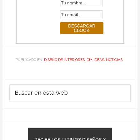
PUBLICADO EN:
DISEÑO DE INTERIORES
,
DIY
,
IDEAS
,
NOTICIAS
Barra
Buscar
lateral
en
principal
esta
web
RECIBE LOS ULTIMOS DISEÑOS Y