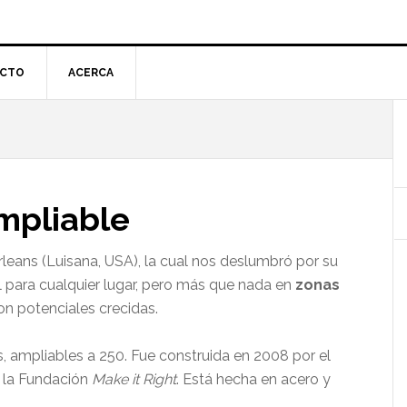
CTO
ACERCA
l
p
mpliable
eans (Luisana, USA), la cual nos deslumbró por su
al para cualquier lugar, pero más que nada en
zonas
on potenciales crecidas.
 ampliables a 250. Fue construida en 2008 por el
a la Fundación
Make it Right
. Está hecha en acero y