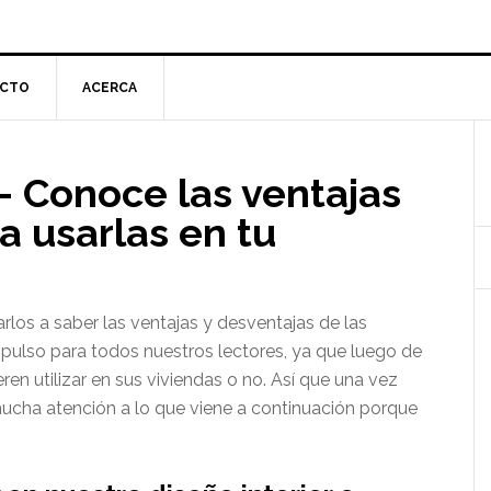
CTO
ACERCA
l
– Conoce las ventajas
p
a usarlas en tu
os a saber las ventajas y desventajas de las
pulso para todos nuestros lectores, ya que luego de
eren utilizar en sus viviendas o no. Así que una vez
cha atención a lo que viene a continuación porque