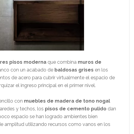
tres pisos moderna
que combina
muros de
lanco con un acabado de
baldosas grises
en los
tos de acero para cubrir virtualmente el espacio de
quizar el ingreso principal en el primer nivel.
encillo con
muebles de madera de tono nogal
paredes y techos, los
pisos de cemento pulido
dan
 poco espacio se han logrado ambientes bien
e amplitud utilizando recursos como vanos en los