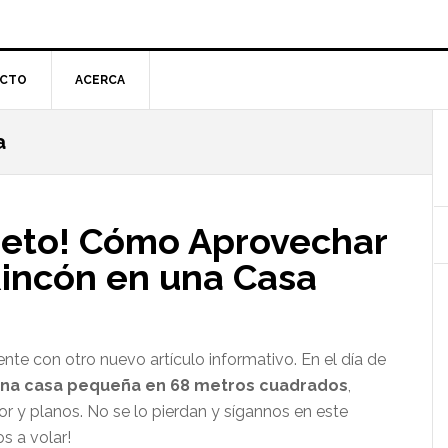
CTO
ACERCA
a
l
p
reto! Cómo Aprovechar
incón en una Casa
te con otro nuevo artículo informativo. En el día de
una casa pequeña en 68 metros cuadrados
,
r y planos. No se lo pierdan y sígannos en este
s a volar!