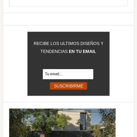
en
principal
esta
web
RECIBE LOS ULTIMOS DISEÑOS Y
TENDENCIAS
EN TU EMAIL