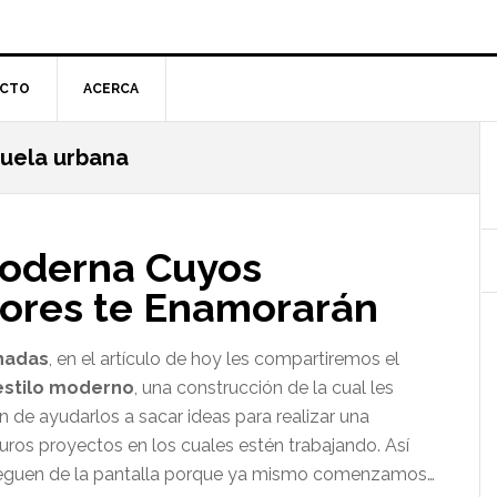
CTO
ACERCA
cuela urbana
l
p
Moderna Cuyos
riores te Enamorarán
hadas
, en el artículo de hoy les compartiremos el
 estilo moderno
, una construcción de la cual les
 de ayudarlos a sacar ideas para realizar una
uros proyectos en los cuales estén trabajando. Así
espeguen de la pantalla porque ya mismo comenzamos…