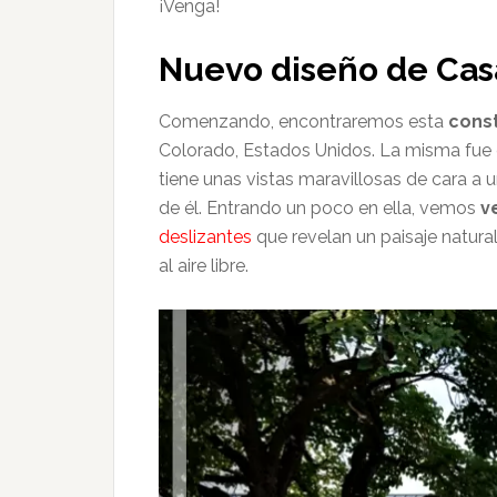
¡Venga!
Nuevo diseño de Cas
Comenzando, encontraremos esta
cons
Colorado, Estados Unidos. La misma fue 
tiene unas vistas maravillosas de cara a
de él. Entrando un poco en ella, vemos
v
deslizantes
que revelan un paisaje natura
al aire libre.